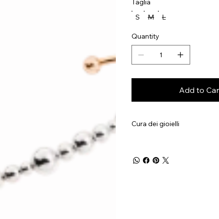
Taglia
S
M
L
Quantity
Add to Car
Cura dei gioielli