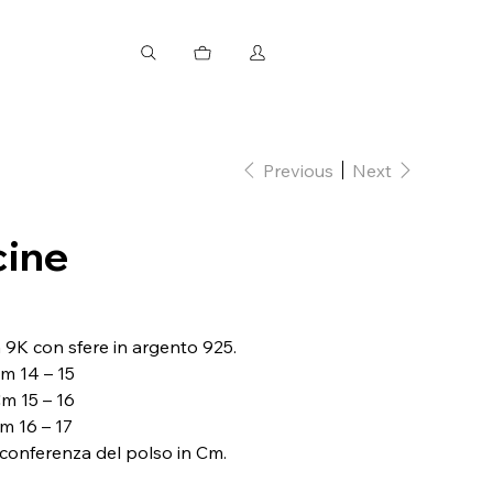
Previous
Next
cine
sa 9K con sfere in argento 925.
m 14 – 15
m 15 – 16
m 16 – 17
circonferenza del polso in Cm.