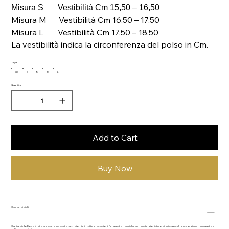
Misura S Vestibilità Cm 15,50 – 16,50
Misura M Vestibilità Cm 16,50 – 17,50
Misura L Vestibilità Cm 17,50 – 18,50
La vestibilità indica la circonferenza del polso in Cm.
Taglia
XS
S
M
16
L
Quantity
Add to Cart
Buy Now
Cura dei gioielli
Ogni gioiello Dodo è nato per essere indossato tutti i giorni e in tutte le occasioni. Per questo non richiede manutenzioni straordinarie, specialmente se viene maneggiato e