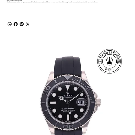
pulito con delicatezza.
Una buona abitudine per preservare la brillantezza dei gioielli Dodo è quella di riporli in luoghi puliti ed asciutti, lontani da fonti di calore.