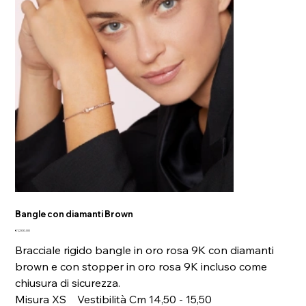
Bangle con diamanti Brown
Price
€1,200.00
Bracciale rigido bangle in oro rosa 9K con diamanti
brown e con stopper in oro rosa 9K incluso come
chiusura di sicurezza.
Misura XS Vestibilità Cm 14,50 - 15,50