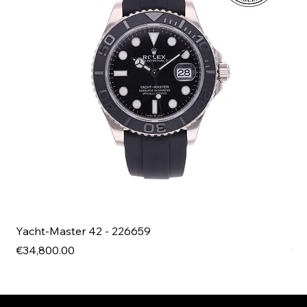
Yacht-Master 42 - 226659
Bl
Price
Pri
€34,800.00
€4