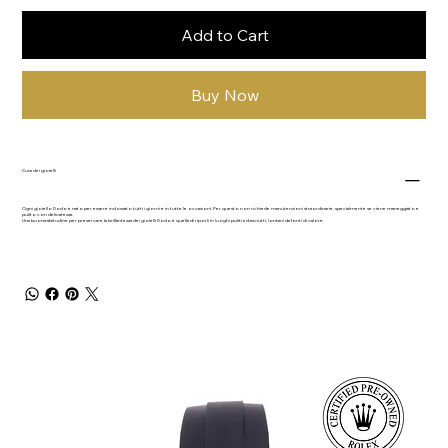
Add to Cart
Buy Now
Cura dei gioielli
Ogni gioiello Dodo è nato per essere indossato tutti i giorni e in tutte le occasioni. Per questo non richiede manutenzioni straordinarie, specialmente se viene maneggiato e
pulito con delicatezza.
Una buona abitudine per preservare la brillantezza dei gioielli Dodo è quella di riporli in luoghi puliti ed asciutti, lontani da fonti di calore.