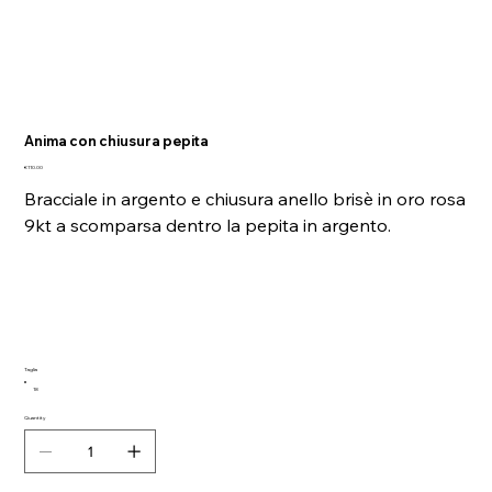
Anima con chiusura pepita
Price
€110.00
Bracciale in argento e chiusura anello brisè in oro rosa
9kt a scomparsa dentro la pepita in argento.
Taglia
18
Quantity