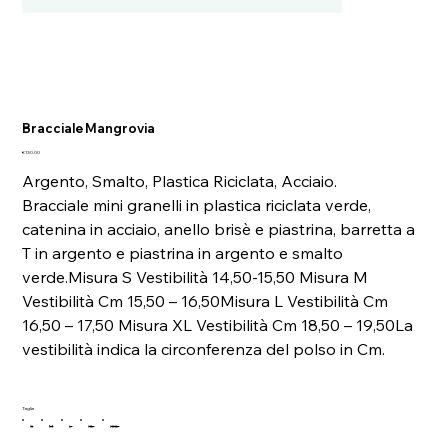
Bracciale Mangrovia
Price
€130.00
Argento, Smalto, Plastica Riciclata, Acciaio.
Bracciale mini granelli in plastica riciclata verde,
catenina in acciaio, anello brisè e piastrina, barretta a
T in argento e piastrina in argento e smalto
verde.Misura S Vestibilità 14,50-15,50 Misura M
Vestibilità Cm 15,50 – 16,50Misura L Vestibilità Cm
16,50 – 17,50 Misura XL Vestibilità Cm 18,50 – 19,50La
vestibilità indica la circonferenza del polso in Cm.
Taglia
S
M
L
XL
XXL