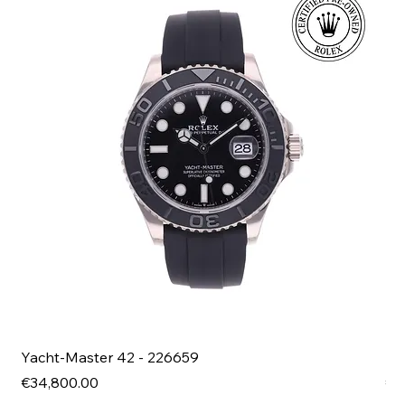
Yacht-Master 42 - 226659
Bl
Price
Pri
€34,800.00
€4