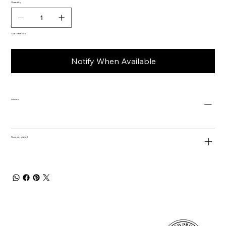
Quantity
Out of stock
Notify When Available
misure
Cura dei gioielli