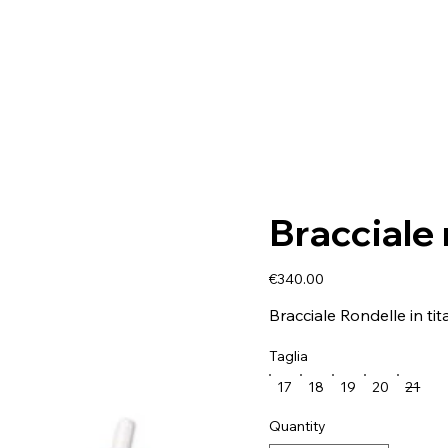
Bracciale 
Price
€340.00
Bracciale Rondelle in tit
Taglia
17
18
19
20
21
Quantity