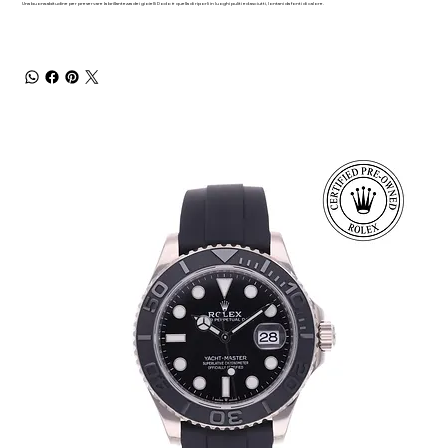
Una buona abitudine per preservare la brillantezza dei gioielli Dodo è quella di riporli in luoghi puliti ed asciutti, lontani da fonti di calore.