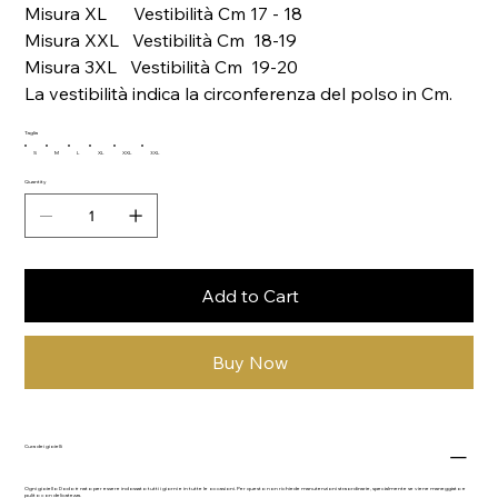
Misura XL Vestibilità Cm 17 - 18
Misura XXL Vestibilità Cm 18-19
Misura 3XL Vestibilità Cm 19-20
La vestibilità indica la circonferenza del polso in Cm.
Taglia
S
M
L
XL
XXL
3XL
Quantity
Add to Cart
Buy Now
Cura dei gioielli
Ogni gioiello Dodo è nato per essere indossato tutti i giorni e in tutte le occasioni. Per questo non richiede manutenzioni straordinarie, specialmente se viene maneggiato e
pulito con delicatezza.