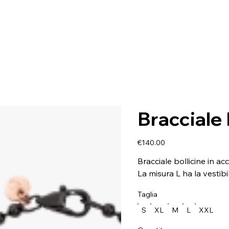
Bracciale 
Price
€140.00
Bracciale bollicine in ac
La misura L ha la vestibi
Taglia
S
XL
M
L
XXL