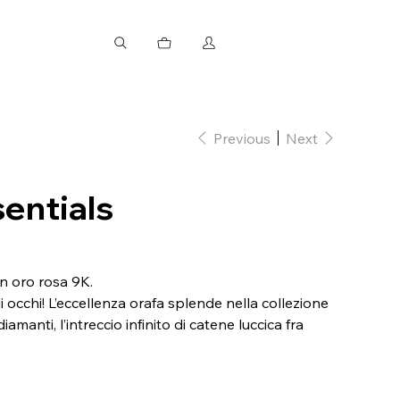
Previous
Next
sentials
n oro rosa 9K.
gli occhi! L’eccellenza orafa splende nella collezione
iamanti, l’intreccio infinito di catene luccica fra