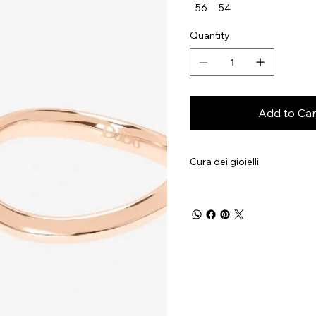
56
54
Quantity
Add to Car
Cura dei gioielli