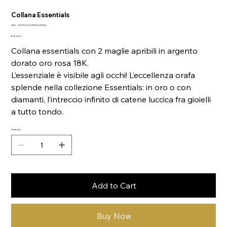
Collana Essentials
SKU
SKU:
DCC3004_ESSEN_00RAG
DCC3004_ESSEN_00RAG
Price
€470.00
Collana essentials con 2 maglie apribili in argento
dorato oro rosa 18K.
L’essenziale è visibile agli occhi! L’eccellenza orafa
splende nella collezione Essentials: in oro o con
diamanti, l’intreccio infinito di catene luccica fra gioielli
a tutto tondo.
Quantity
Add to Cart
Buy Now