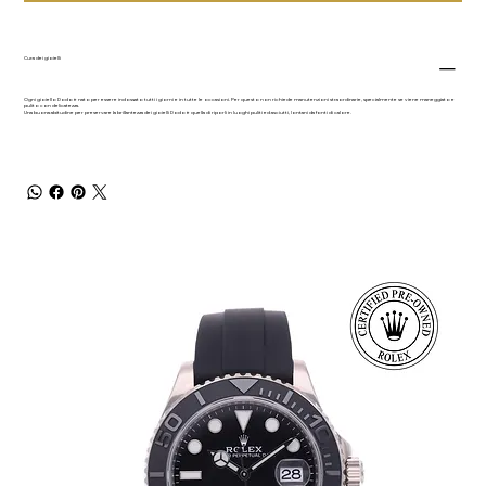
Cura dei gioielli
Ogni gioiello Dodo è nato per essere indossato tutti i giorni e in tutte le occasioni. Per questo non richiede manutenzioni straordinarie, specialmente se viene maneggiato e
pulito con delicatezza.
Una buona abitudine per preservare la brillantezza dei gioielli Dodo è quella di riporli in luoghi puliti ed asciutti, lontani da fonti di calore.