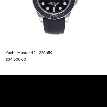
Yacht-Master 42 - 226659
Bl
Price
Pri
€34,800.00
€4