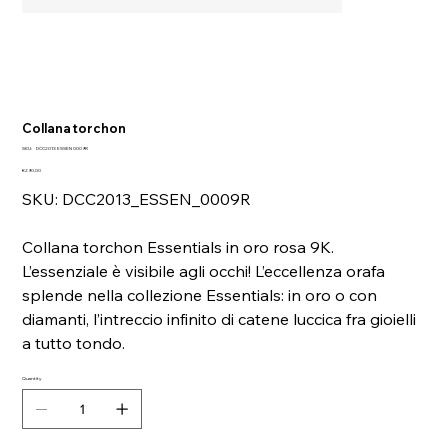
Collana torchon
SKU
SKU:
DCC2013 ESSEN 0009R
DCC2013
Price
ESSEN
€290.00
0009R
SKU: DCC2013_ESSEN_0009R
Collana torchon Essentials in oro rosa 9K.
L’essenziale è visibile agli occhi! L’eccellenza orafa
splende nella collezione Essentials: in oro o con
diamanti, l’intreccio infinito di catene luccica fra gioielli
a tutto tondo.
Quantity