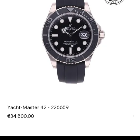
Yacht-Master 42 - 226659
Bl
Price
Pri
€34,800.00
€4