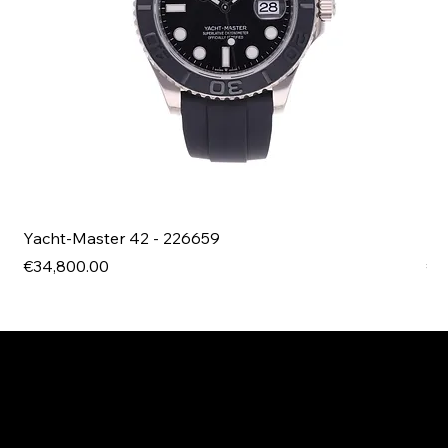
Yacht-Master 42 - 226659
Bl
Price
Pri
€34,800.00
€4