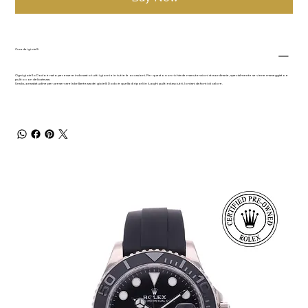
Cura dei gioielli
Ogni gioiello Dodo è nato per essere indossato tutti i giorni e in tutte le occasioni. Per questo non richiede manutenzioni straordinarie, specialmente se viene maneggiato e
pulito con delicatezza.
Una buona abitudine per preservare la brillantezza dei gioielli Dodo è quella di riporli in luoghi puliti ed asciutti, lontani da fonti di calore.