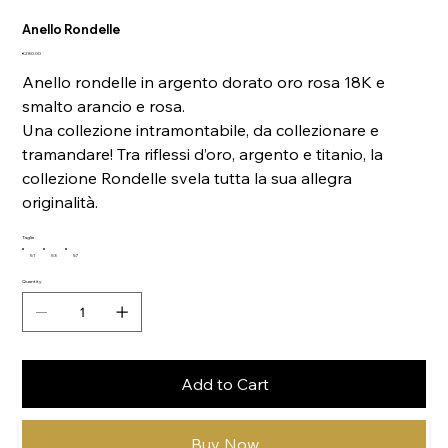
Anello Rondelle
Price
€280.00
Anello rondelle in argento dorato oro rosa 18K e
smalto arancio e rosa.
Una collezione intramontabile, da collezionare e
tramandare! Tra riflessi d’oro, argento e titanio, la
collezione Rondelle svela tutta la sua allegra
originalità.
Taglia
51
53
57
Quantity
Add to Cart
Buy Now