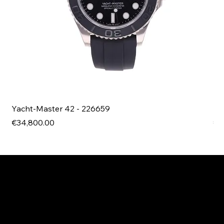
Yacht-Master 42 - 226659
Bl
Price
Pri
€34,800.00
€4