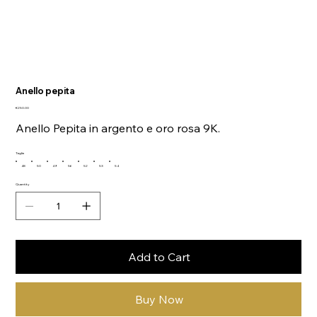
Anello pepita
Price
€250.00
Anello Pepita in argento e oro rosa 9K.
Taglia
48
50
49
56
52
53
54
Quantity
Add to Cart
Buy Now