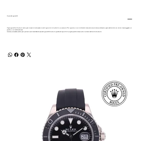
Cura dei gioielli
Ogni gioiello Dodo è nato per essere indossato tutti i giorni e in tutte le occasioni. Per questo non richiede manutenzioni straordinarie, specialmente se viene maneggiato e
pulito con delicatezza.
Una buona abitudine per preservare la brillantezza dei gioielli Dodo è quella di riporli in luoghi puliti ed asciutti, lontani da fonti di calore.