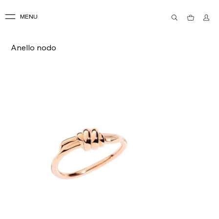
MENU
Anello nodo