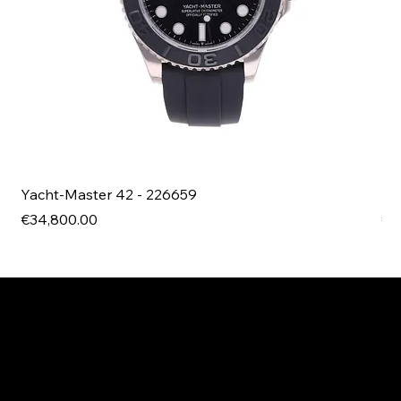
Yacht-Master 42 - 226659
Bl
Price
Pri
€34,800.00
€4