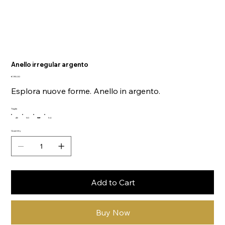
Anello irregular argento
Price
€190.00
Esplora nuove forme. Anello in argento.
Taglia
48
50
52
54
Quantity
Add to Cart
Buy Now