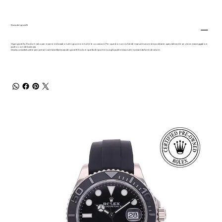
Cura dei gioielli
Ogni gioiello Dodo è nato per essere indossato tutti i giorni e in tutte le occasioni. Per questo non richiede manutenzioni straordinarie, specialmente se viene maneggiato e
pulito con delicatezza.
Una buona abitudine per preservare la brillantezza dei gioielli Dodo è quella di riporli in luoghi puliti ed asciutti, lontani da fonti di calore.