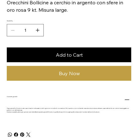
Orecchini Bollicine a cerchio in argento con sfere in
oro rosa 9 kt. Misura large.
Quantity
Add to Cart
Buy Now
Cura dei gioielli
Ogni gioiello Dodo è nato per essere indossato tutti i giorni e in tutte le occasioni. Per questo non richiede manutenzioni straordinarie, specialmente se viene maneggiato e
pulito con delicatezza.
Una buona abitudine per preservare la brillantezza dei gioielli Dodo è quella di riporli in luoghi puliti ed asciutti, lontani da fonti di calore.