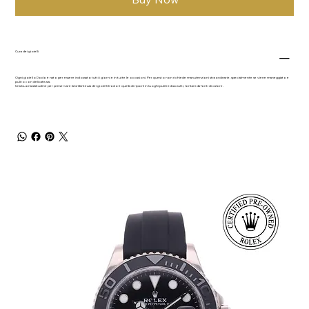
Cura dei gioielli
Ogni gioiello Dodo è nato per essere indossato tutti i giorni e in tutte le occasioni. Per questo non richiede manutenzioni straordinarie, specialmente se viene maneggiato e
pulito con delicatezza.
Una buona abitudine per preservare la brillantezza dei gioielli Dodo è quella di riporli in luoghi puliti ed asciutti, lontani da fonti di calore.