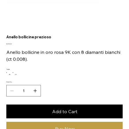
Anello bollicine prezioso
Price
€590.00
Anello bollicine in oro rosa 9K con 8 diamanti bianchi
(ct 0.008).
Taglia
48
53
Quantity
Add to Cart
Buy Now