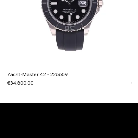
Yacht-Master 42 - 226659
Bl
Price
Pri
€34,800.00
€4