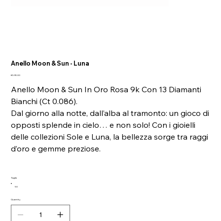
Anello Moon & Sun - Luna
Price
€590.00
Anello Moon & Sun In Oro Rosa 9k Con 13 Diamanti
Bianchi (Ct 0.086).
Dal giorno alla notte, dall’alba al tramonto: un gioco di
opposti splende in cielo… e non solo! Con i gioielli
delle collezioni Sole e Luna, la bellezza sorge tra raggi
d’oro e gemme preziose.
Taglia
50
Quantity