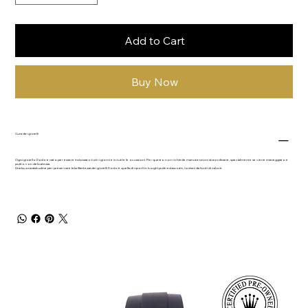
Add to Cart
Buy Now
Cura dei gioielli
Ogni gioiello Dodo è nato per essere indossato tutti i giorni e in tutte le occasioni. Per questo non richiede manutenzioni straordinarie, specialmente se viene maneggiato e
pulito con delicatezza.
Una buona abitudine per preservare la brillantezza dei gioielli Dodo è quella di riporli in luoghi puliti ed asciutti, lontani da fonti di calore.