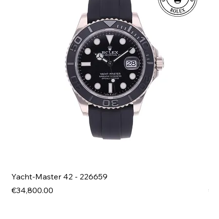
Yacht-Master 42 - 226659
Bl
Price
Pri
€34,800.00
€4