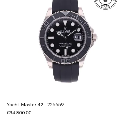
Yacht-Master 42 - 226659
Bl
Price
Pri
€34,800.00
€4