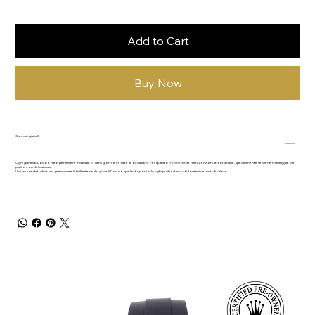
Add to Cart
Buy Now
Cura dei gioielli
Ogni gioiello Dodo è nato per essere indossato tutti i giorni e in tutte le occasioni. Per questo non richiede manutenzioni straordinarie, specialmente se viene maneggiato e
pulito con delicatezza.
Una buona abitudine per preservare la brillantezza dei gioielli Dodo è quella di riporli in luoghi puliti ed asciutti, lontani da fonti di calore.