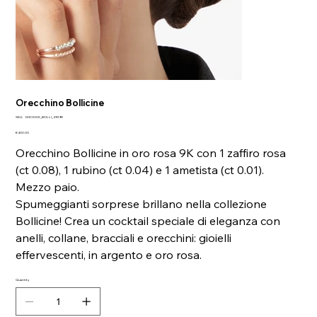
Orecchino Bollicine
SKU
SKU:
DHC3005_BOLLI_ZRI9R
DHC3005_BOLLI_ZRI9R
Price
€400.00
Orecchino Bollicine in oro rosa 9K con 1 zaffiro rosa
(ct 0.08), 1 rubino (ct 0.04) e 1 ametista (ct 0.01).
Mezzo paio.
Spumeggianti sorprese brillano nella collezione
Bollicine! Crea un cocktail speciale di eleganza con
anelli, collane, bracciali e orecchini: gioielli
effervescenti, in argento e oro rosa.
Quantity