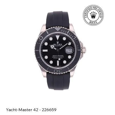
Yacht-Master 42 - 226659
Bl