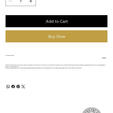
Add to Cart
Buy Now
Cura dei gioielli
Ogni gioiello Dodo è nato per essere indossato tutti i giorni e in tutte le occasioni. Per questo non richiede manutenzioni straordinarie, specialmente se viene maneggiato e
pulito con delicatezza.
Una buona abitudine per preservare la brillantezza dei gioielli Dodo è quella di riporli in luoghi puliti ed asciutti, lontani da fonti di calore.