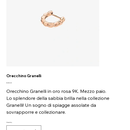
Orecchino Granelli
Price
€280.00
Orecchino Granelli in oro rosa 9K. Mezzo paio.
Lo splendore della sabbia brilla nella collezione
Granelli! Un sogno di spiagge assolate da
sovrapporre e collezionare.
Quantity