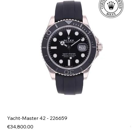
Yacht-Master 42 - 226659
Bl
Price
Pri
€34,800.00
€4