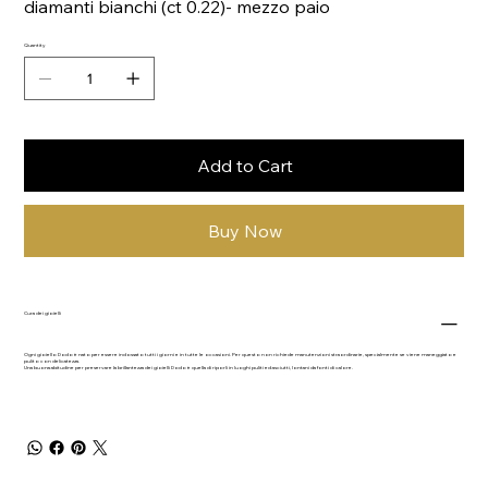
diamanti bianchi (ct 0.22)- mezzo paio
Quantity
Add to Cart
Buy Now
Cura dei gioielli
Ogni gioiello Dodo è nato per essere indossato tutti i giorni e in tutte le occasioni. Per questo non richiede manutenzioni straordinarie, specialmente se viene maneggiato e
pulito con delicatezza.
Una buona abitudine per preservare la brillantezza dei gioielli Dodo è quella di riporli in luoghi puliti ed asciutti, lontani da fonti di calore.