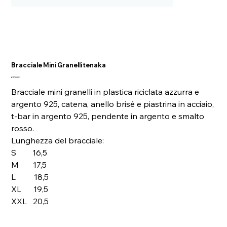
Bracciale Mini Granelli tenaka
Price
€170.00
Bracciale mini granelli in plastica riciclata azzurra e
argento 925, catena, anello brisé e piastrina in acciaio,
t-bar in argento 925, pendente in argento e smalto
rosso.
Lunghezza del bracciale:
S 16,5
M 17,5
L 18,5
XL 19,5
XXL 20,5