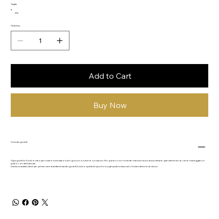
Taglia
XXL
Quantity
Add to Cart
Buy Now
Cura dei gioielli
Ogni gioiello Dodo è nato per essere indossato tutti i giorni e in tutte le occasioni. Per questo non richiede manutenzioni straordinarie, specialmente se viene maneggiato e
pulito con delicatezza.
Una buona abitudine per preservare la brillantezza dei gioielli Dodo è quella di riporli in luoghi puliti ed asciutti, lontani da fonti di calore.