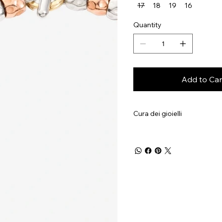
17
18
19
16
Quantity
Add to Car
Cura dei gioielli