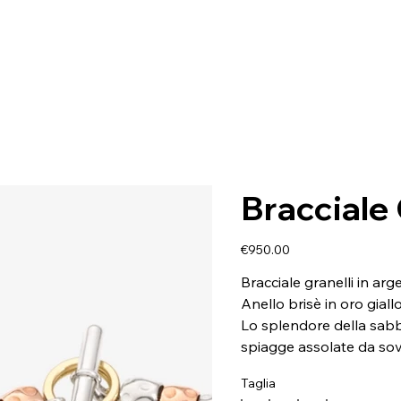
Bracciale 
Price
€950.00
Bracciale granelli in ar
Anello brisè in oro gial
Lo splendore della sabbi
spiagge assolate da sov
Taglia