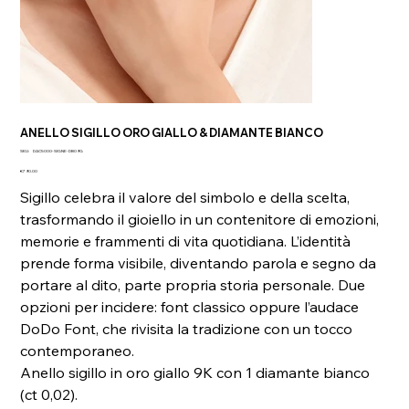
ANELLO SIGILLO ORO GIALLO & DIAMANTE BIANCO
SKU
SKU:
DAC5000-SIGNE-DB09G
DAC5000-
Price
SIGNE-
€790.00
DB09G
Sigillo celebra il valore del simbolo e della scelta,
trasformando il gioiello in un contenitore di emozioni,
memorie e frammenti di vita quotidiana. L’identità
prende forma visibile, diventando parola e segno da
portare al dito, parte propria storia personale. Due
opzioni per incidere: font classico oppure l’audace
DoDo Font, che rivisita la tradizione con un tocco
contemporaneo.
Anello sigillo in oro giallo 9K con 1 diamante bianco
(ct 0,02).