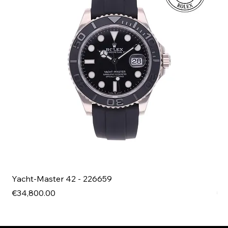
Yacht-Master 42 - 226659
Bl
Price
Pri
€34,800.00
€4