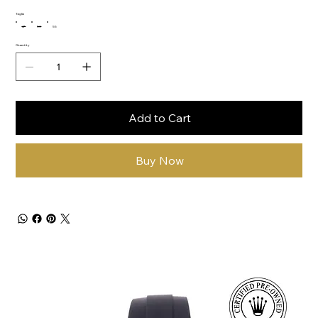
Taglia
47
53
55
Quantity
Add to Cart
Buy Now