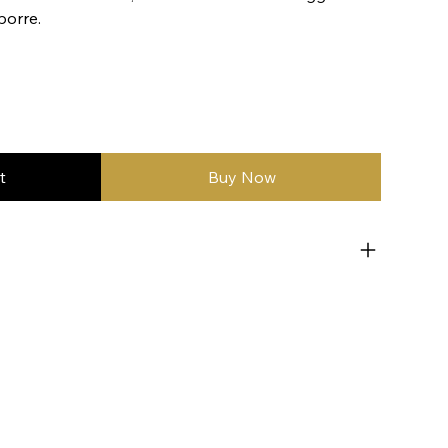
porre.
t
Buy Now