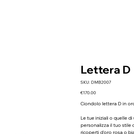
Lettera D
SKU
SKU:
DMB2007
DMB2007
Price
€170.00
Ciondolo lettera D in o
Le tue iniziali o quelle
personalizza il tuo stile
ricoperti d’oro rosa o 