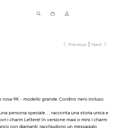
Previous
Next
ro rosa 9K - modello grande. Cordino nero incluso.
 di una persona speciale… racconta una storia unica e
 con i charm Lettere! In versione maxi o mini, i charm
bianco con diamanti, racchiudono un messaggio