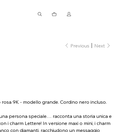
Previous
Next
o rosa 9K - modello grande. Cordino nero incluso.
 di una persona speciale… racconta una storia unica e
 con i charm Lettere! In versione maxi o mini, i charm
bianco con diamanti, racchiudono un messaggio