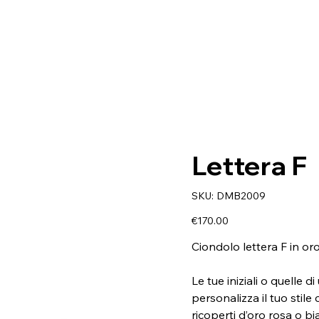
Lettera F
SKU
SKU:
DMB2009
DMB2009
Price
€170.00
Ciondolo lettera F in or
Le tue iniziali o quelle
personalizza il tuo stile
ricoperti d’oro rosa o 