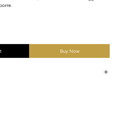
porre.
t
Buy Now