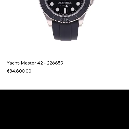
Yacht-Master 42 - 226659
Bl
Price
Pri
€34,800.00
€4