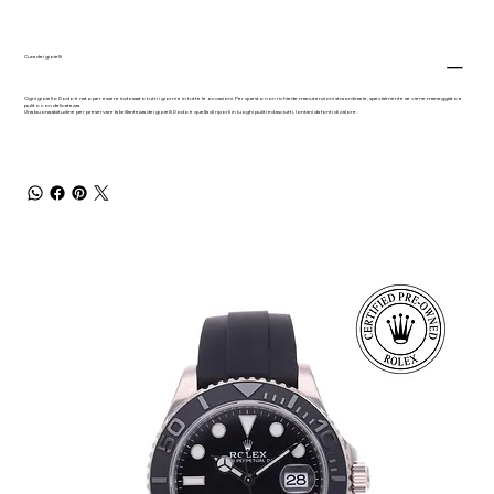
Cura dei gioielli
Ogni gioiello Dodo è nato per essere indossato tutti i giorni e in tutte le occasioni. Per questo non richiede manutenzioni straordinarie, specialmente se viene maneggiato e
pulito con delicatezza.
Una buona abitudine per preservare la brillantezza dei gioielli Dodo è quella di riporli in luoghi puliti ed asciutti, lontani da fonti di calore.