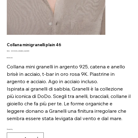
Collana minigranelli plain 46
SKU
SKU:
DCC3005_GRANX_GAGMX
DCC3005_GRANX_GAGMX
Price
€330.00
Collana mini granelli in argento 925, catena e anello
brisè in acciaio, t-bar in oro rosa 9K. Piastrine in
argento e acciaio. Ago in acciaio incluso.
Ispirata ai granelli di sabbia, Granelli è la collezione
più iconica di DoDo. Scegli tra anelli, bracciali, collane il
gioiello che fa più per te. Le forme organiche e
leggere donano a Granelli una finitura irregolare che
sembra essere stata levigata dal vento e dal mare.
Quantity