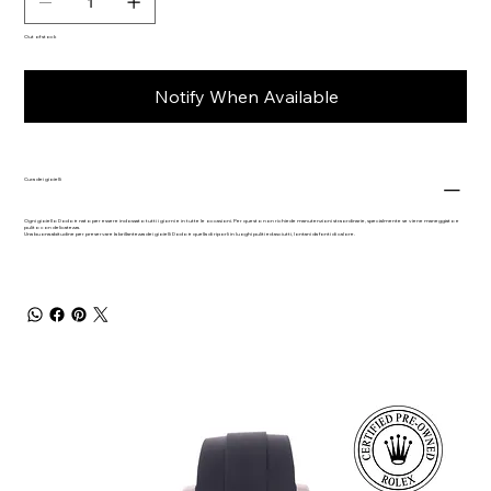
Out of stock
Notify When Available
Cura dei gioielli
Ogni gioiello Dodo è nato per essere indossato tutti i giorni e in tutte le occasioni. Per questo non richiede manutenzioni straordinarie, specialmente se viene maneggiato e
pulito con delicatezza.
Una buona abitudine per preservare la brillantezza dei gioielli Dodo è quella di riporli in luoghi puliti ed asciutti, lontani da fonti di calore.