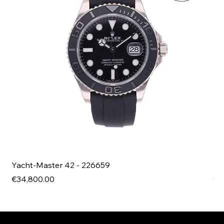
Yacht-Master 42 - 226659
Bl
Price
Pri
€34,800.00
€4