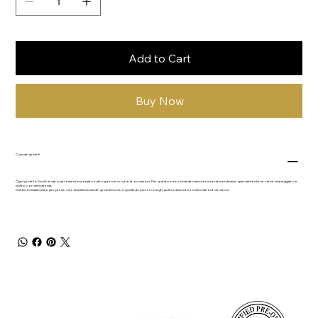
Add to Cart
Buy Now
Cura dei gioielli
Ogni gioiello Dodo è nato per essere indossato tutti i giorni e in tutte le occasioni. Per questo non richiede manutenzioni straordinarie, specialmente se viene maneggiato e
pulito con delicatezza.
Una buona abitudine per preservare la brillantezza dei gioielli Dodo è quella di riporli in luoghi puliti ed asciutti, lontani da fonti di calore.