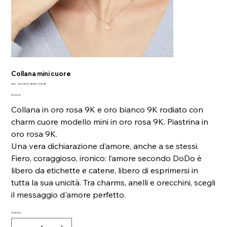
Collana mini cuore
SKU
SKU:
DCC4003_HEART_0009R
DCC4003_HEART_0009R
Price
€320.00
Collana in oro rosa 9K e oro bianco 9K rodiato con
charm cuore modello mini in oro rosa 9K. Piastrina in
oro rosa 9K.
Una vera dichiarazione d’amore, anche a se stessi.
Fiero, coraggioso, ironico: l’amore secondo DoDo è
libero da etichette e catene, libero di esprimersi in
tutta la sua unicità. Tra charms, anelli e orecchini, scegli
il messaggio d'amore perfetto.
Quantity