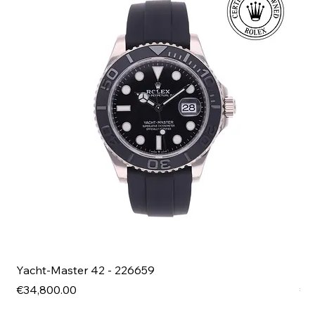
Yacht-Master 42 - 226659
Bl
Price
Pri
€34,800.00
€4