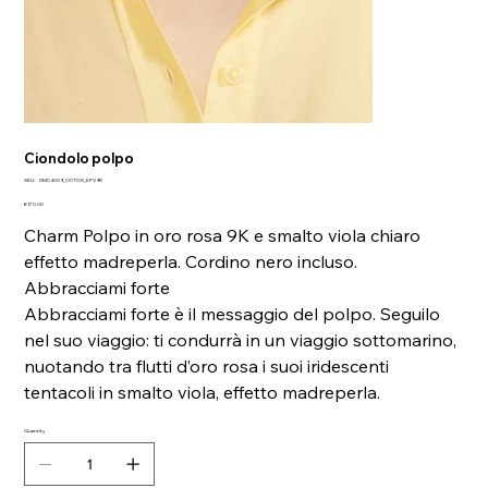
Ciondolo polpo
SKU
SKU:
DMC4009_OCTOS_EPV9R
DMC4009_OCTOS_EPV9R
Price
€170.00
Charm Polpo in oro rosa 9K e smalto viola chiaro
effetto madreperla. Cordino nero incluso.
Abbracciami forte
Abbracciami forte è il messaggio del polpo. Seguilo
nel suo viaggio: ti condurrà in un viaggio sottomarino,
nuotando tra flutti d’oro rosa i suoi iridescenti
tentacoli in smalto viola, effetto madreperla.
Quantity