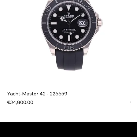
Yacht-Master 42 - 226659
Bl
Price
Pri
€34,800.00
€4