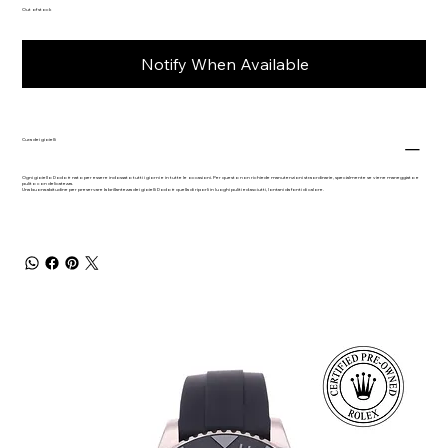
Out of stock
Notify When Available
Cura dei gioielli
Ogni gioiello Dodo è nato per essere indossato tutti i giorni e in tutte le occasioni. Per questo non richiede manutenzioni straordinarie, specialmente se viene maneggiato e
pulito con delicatezza.
Una buona abitudine per preservare la brillantezza dei gioielli Dodo è quella di riporli in luoghi puliti ed asciutti, lontani da fonti di calore.