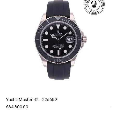
Yacht-Master 42 - 226659
Bl
Price
Pri
€34,800.00
€4