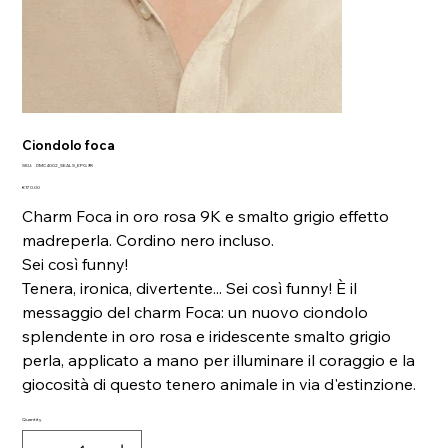
Ciondolo foca
SKU
SKU:
DMC4002_SEALS_EPG9R
DMC4002_SEALS_EPG9R
Price
€170.00
Charm Foca in oro rosa 9K e smalto grigio effetto
madreperla. Cordino nero incluso.
Sei così funny!
Tenera, ironica, divertente... Sei così funny! È il
messaggio del charm Foca: un nuovo ciondolo
splendente in oro rosa e iridescente smalto grigio
perla, applicato a mano per illuminare il coraggio e la
giocosità di questo tenero animale in via d'estinzione.
Quantity