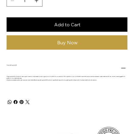
Add to Cart
Buy Now
Cura dei gioielli
Ogni gioiello Dodo è nato per essere indossato tutti i giorni e in tutte le occasioni. Per questo non richiede manutenzioni straordinarie, specialmente se viene maneggiato e
pulito con delicatezza.
Una buona abitudine per preservare la brillantezza dei gioielli Dodo è quella di riporli in luoghi puliti ed asciutti, lontani da fonti di calore.