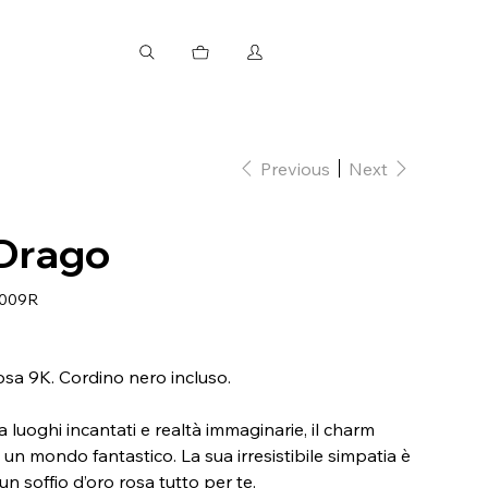
Previous
Next
 Drago
009R
osa 9K. Cordino nero incluso.
a luoghi incantati e realtà immaginarie, il charm
n mondo fantastico. La sua irresistibile simpatia è
 un soffio d’oro rosa tutto per te.