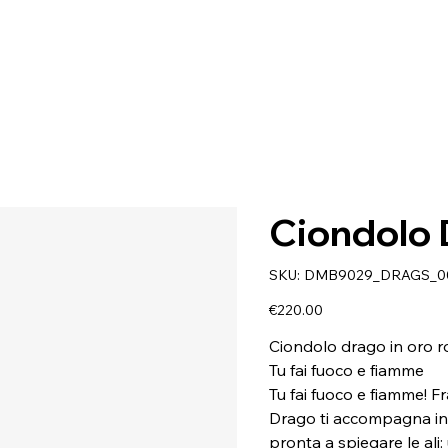
Ciondolo
SKU
SKU:
DMB9029_DRAGS_0
DMB9029_DRAGS_0009R
Price
€220.00
Ciondolo drago in oro r
Tu fai fuoco e fiamme
Tu fai fuoco e fiamme! Fr
Drago ti accompagna in u
pronta a spiegare le ali: