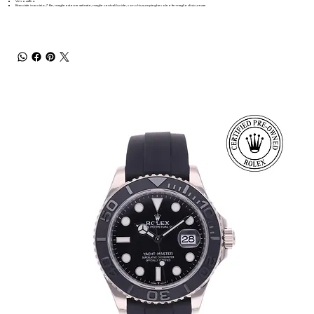
Vetro zaffiro
Bracciale in acciaio, 7 file, maglie esterne satinate, maglie centrali lucide, con chiusura pieghevole e fermaglio di sicurezza