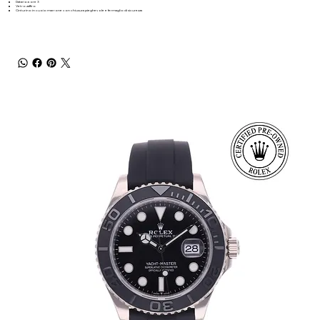
Datario a ore 3
Vetro zaffiro
Cinturino in cuoio marrone con chiusura pieghevole e fermaglio di sicurezza