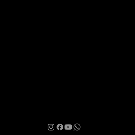
Via Roma 28, 07100 Sassari
MANI BOUTIQUE
The Boutique
Confidence
Partnership
Contacts
Terms of Use
Privacy Policy
Cookies
© 2026 | Manì Boutique S.r.l. | P.IVA. IT01580850905