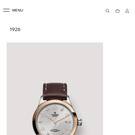
MENU
1926