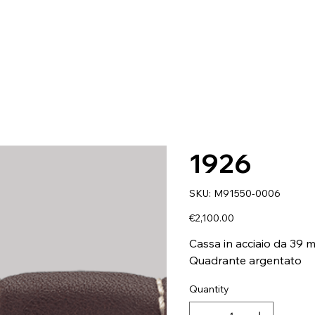
1926
SKU
SKU:
M91550-0006
M91550-
0006
Price
€2,100.00
Cassa in acciaio da 39 
Quadrante argentato
Quantity