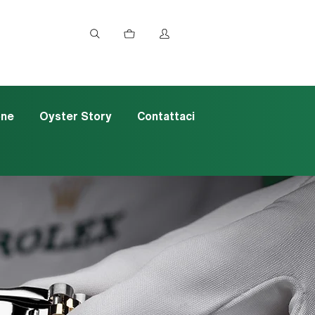
one
Oyster Story
Contattaci