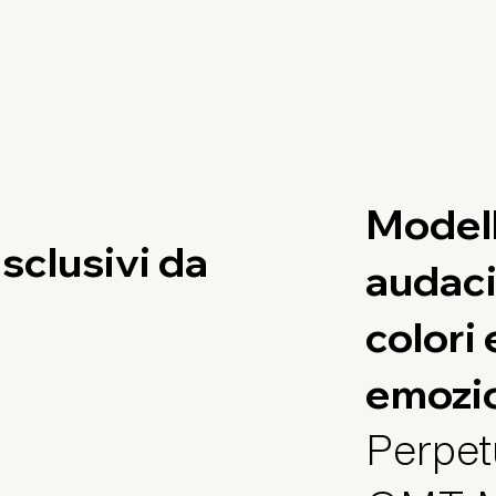
Modell
sclusivi da
audaci.
colori
emozio
Perpet