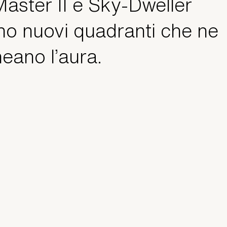
ster II e Sky‑Dweller
no nuovi quadranti che ne
neano l’aura.