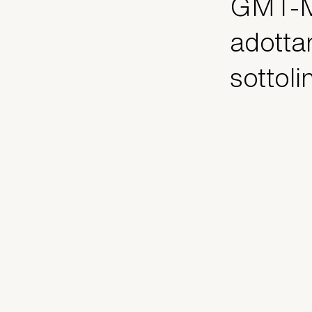
GMT‑Ma
adotta
sottoli