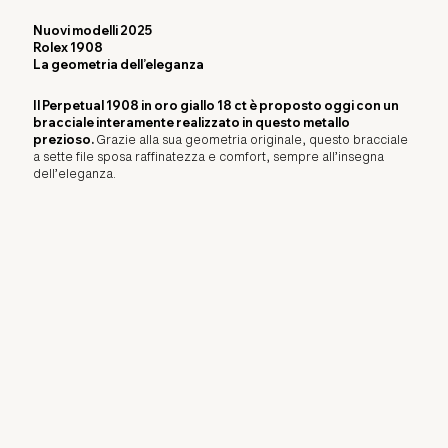
Nuovi modelli 2025
Rolex 1908
La geometria dell’eleganza
Il Perpetual 1908 in oro giallo 18 ct è proposto oggi con un
bracciale interamente realizzato in questo metallo
prezioso.
Grazie alla sua geometria originale, questo bracciale
a sette file sposa raffinatezza e comfort, sempre all’insegna
dell’eleganza.