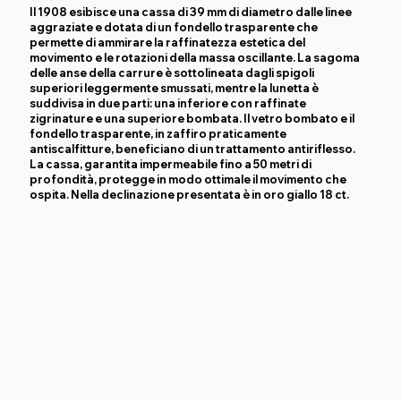
Il 1908 esibisce una cassa di 39 mm di diametro dalle linee
aggraziate e dotata di un fondello trasparente che
permette di ammirare la raffinatezza estetica del
movimento e le rotazioni della massa oscillante. La sagoma
delle anse della carrure è sottolineata dagli spigoli
superiori leggermente smussati, mentre la lunetta è
suddivisa in due parti: una inferiore con raffinate
zigrinature e una superiore bombata. Il vetro bombato e il
fondello trasparente, in zaffiro praticamente
antiscalfitture, beneficiano di un trattamento antiriflesso.
La cassa, garantita impermeabile fino a 50 metri di
profondità, protegge in modo ottimale il movimento che
ospita. Nella declinazione presentata è in oro giallo 18 ct.