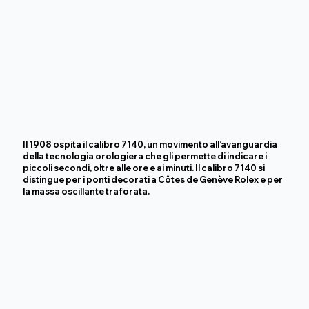
Il 1908 ospita il calibro 7140, un movimento all’avanguardia
della tecnologia orologiera che gli permette di indicare i
piccoli secondi, oltre alle ore e ai minuti. Il calibro 7140 si
distingue per i ponti decorati a Côtes de Genève Rolex e per
la massa oscillante traforata.