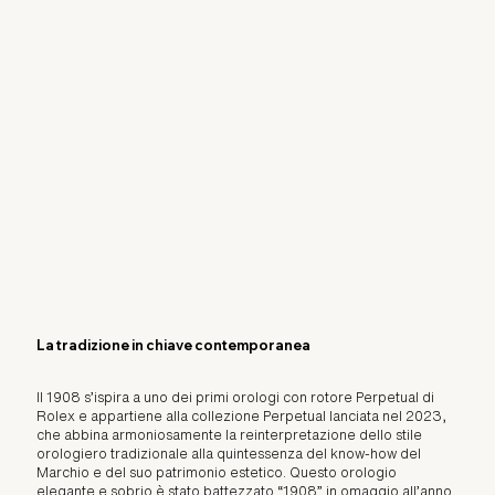
La tradizione in chiave contemporanea
Il 1908 s’ispira a uno dei primi orologi con rotore Perpetual di
Rolex e appartiene alla collezione Perpetual lanciata nel 2023,
che abbina armoniosamente la reinterpretazione dello stile
orologiero tradizionale alla quintessenza del know‑how del
Marchio e del suo patrimonio estetico. Questo orologio
elegante e sobrio è stato battezzato “1908” in omaggio all’anno