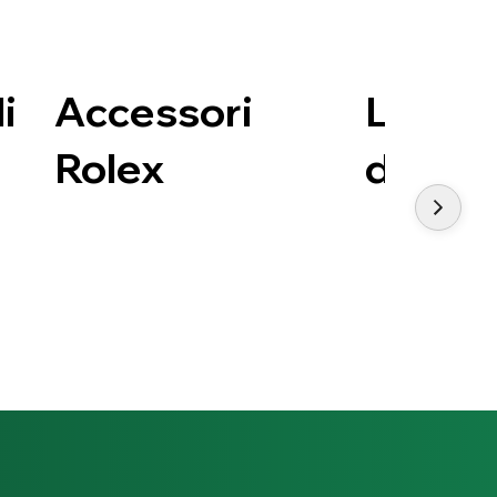
i
Accessori
L'arte
Rolex
dell'o