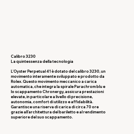
Calibro 3230
La quintessenza della tecnologia
L’Oyster Perpetual 41 è dotato del calibro 3230, un
movimento interamente sviluppato e prodotto da
Rolex. Questo movimento meccanico a carica
automatica, che integra la spirale Parachrom blu e
lo scappamento Chronergy, assicura prestazioni
elevate, in particolare a livello di precisione,
autonomia, comfort di utilizzo e affidabilità.
Garantisce una riserva di carica di circa 70 ore
grazie all’architettura del bariletto e al rendimento
superiore del suo scappamento.