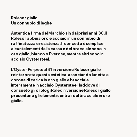
Rolesor giallo
Un connubio di leghe
Autentica firma del Marchio sin dai primi anni ’30, il
Rolesor abbina oro e acciaio in un connubio di
raffinatezza e resistenza. Il concetto è semplice:
alcuni elementi della cassa e del bracciale sono in
oro giallo, bianco o Everose, mentre altri sono in
acciaio Oystersteel.
L’Oyster Perpetual 41 in versione Rolesor giallo
reinterpreta questa estetica, associando lunetta e
corona di carica in oro giallo e bracciale
interamente in acciaio Oystersteel, laddove di
consueto gli orologi Rolex in versione Rolesor giallo
presentano gli elementi centrali del bracciale in oro
giallo.