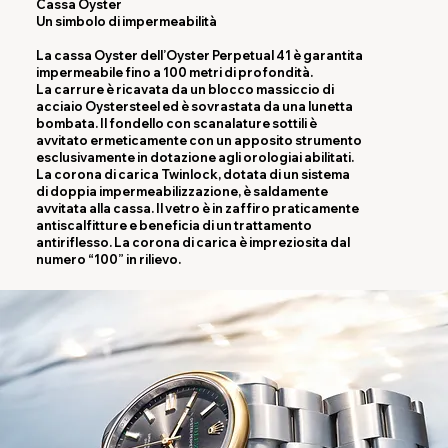
Cassa Oyster
Un simbolo di impermeabilità
La cassa Oyster dell’Oyster Perpetual 41 è garantita
impermeabile fino a 100 metri di profondità.
La carrure è ricavata da un blocco massiccio di
acciaio Oystersteel ed è sovrastata da una lunetta
bombata. Il fondello con scanalature sottili è
avvitato ermeticamente con un apposito strumento
esclusivamente in dotazione agli orologiai abilitati.
La corona di carica Twinlock, dotata di un sistema
di doppia impermeabilizzazione, è saldamente
avvitata alla cassa. Il vetro è in zaffiro praticamente
antiscalfitture e beneficia di un trattamento
antiriflesso. La corona di carica è impreziosita dal
numero “100” in rilievo.