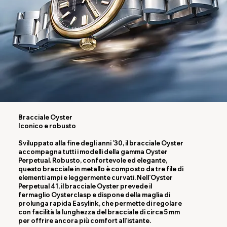
Bracciale Oyster
Iconico e robusto
Sviluppato alla fine degli anni ’30, il bracciale Oyster
accompagna tutti i modelli della gamma Oyster
Perpetual. Robusto, confortevole ed elegante,
questo bracciale in metallo è composto da tre file di
elementi ampi e leggermente curvati. Nell’Oyster
Perpetual 41, il bracciale Oyster prevede il
fermaglio Oysterclasp e dispone della maglia di
prolunga rapida Easylink, che permette di regolare
con facilità la lunghezza del bracciale di circa 5 mm
per offrire ancora più comfort all’istante.