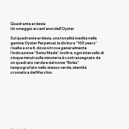
Quadrante ardesia
Un omaggio ai cent’anni dell’Oyster
Sul quadrante ardesia, una tonalità inedita nella
gamma Oyster Perpetual, la dicitura “100 years”
risalta a ore 6, dove si trova generalmente
l’indicazione “Swiss Made”. Inoltre, ogni intervallo di
cinque minuti sulla minuteria è contrassegnato da
un quadrato verde e dal nome “Rolex”
tampografato nello stesso verde, identità
cromatica del Marchio.