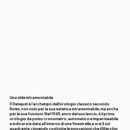
Uno stile intramontabile
II Datejust è I’archetipo dell’orologio classico secondo
Rolex, non solo per la sua estetica intramontabile, ma anche
per le sue funzioni. Nel 1945, anno del suo lancio, è il primo
orologio da polso cronometro, automatico e impermeabile
a indicare la data all’interno di una finestrella a ore 3 sul
quadrante, riunendo così tutte le innovazioni che il Marchio