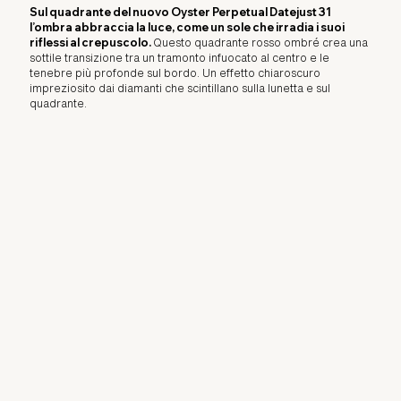
Sul quadrante del nuovo Oyster Perpetual Datejust 31
l’ombra abbraccia la luce, come un sole che irradia i suoi
riflessi al crepuscolo.
Questo quadrante rosso ombré crea una
sottile transizione tra un tramonto infuocato al centro e le
tenebre più profonde sul bordo. Un effetto chiaroscuro
impreziosito dai diamanti che scintillano sulla lunetta e sul
quadrante.