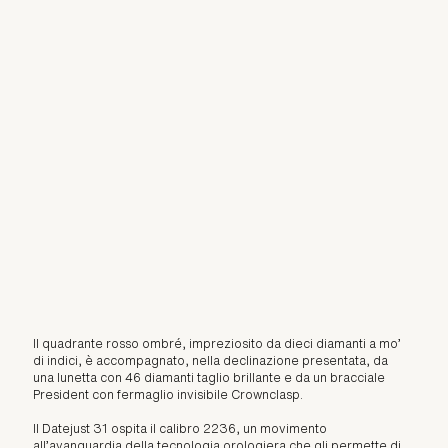
Il quadrante rosso ombré, impreziosito da dieci diamanti a mo’
di indici, è accompagnato, nella declinazione presentata, da
una lunetta con 46 diamanti taglio brillante e da un bracciale
President con fermaglio invisibile Crownclasp.
Il Datejust 31 ospita il calibro 2236, un movimento
all’avanguardia della tecnologia orologiera che gli permette di