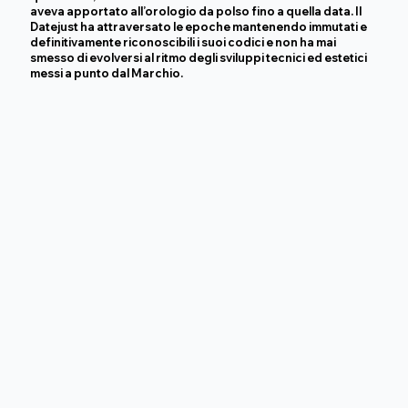
aveva apportato all’orologio da polso fino a quella data. Il
Datejust ha attraversato le epoche mantenendo immutati e
definitivamente riconoscibili i suoi codici e non ha mai
smesso di evolversi al ritmo degli sviluppi tecnici ed estetici
messi a punto dal Marchio.