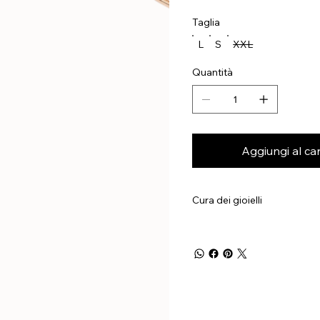
Taglia
L
S
XXL
Quantità
Aggiungi al car
Cura dei gioielli