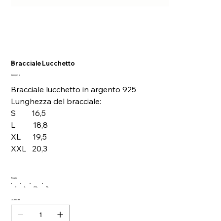
Bracciale Lucchetto
Prezzo
180,00 €
Bracciale lucchetto in argento 925
Lunghezza del bracciale:
S 16,5
L 18,8
XL 19,5
XXL 20,3
Taglia
S
L
XXL
XL
Quantità