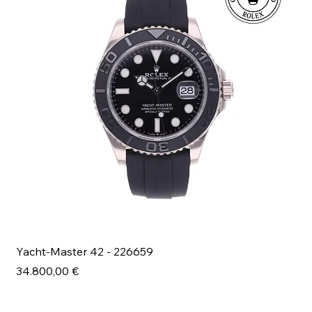
Yacht-Master 42 - 226659
Bl
Prezzo
Pr
34.800,00 €
49