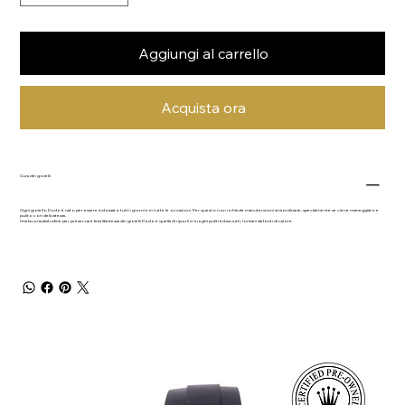
Aggiungi al carrello
Acquista ora
Cura dei gioielli
Ogni gioiello Dodo è nato per essere indossato tutti i giorni e in tutte le occasioni. Per questo non richiede manutenzioni straordinarie, specialmente se viene maneggiato e
pulito con delicatezza.
Una buona abitudine per preservare la brillantezza dei gioielli Dodo è quella di riporli in luoghi puliti ed asciutti, lontani da fonti di calore.