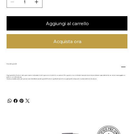
Aggiungi al carrello
Acquista ora
Cura dei gioielli
Ogni gioiello Dodo è nato per essere indossato tutti i giorni e in tutte le occasioni. Per questo non richiede manutenzioni straordinarie, specialmente se viene maneggiato e
pulito con delicatezza.
Una buona abitudine per preservare la brillantezza dei gioielli Dodo è quella di riporli in luoghi puliti ed asciutti, lontani da fonti di calore.