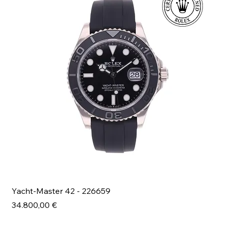
Yacht-Master 42 - 226659
Bl
Prezzo
Pr
34.800,00 €
49