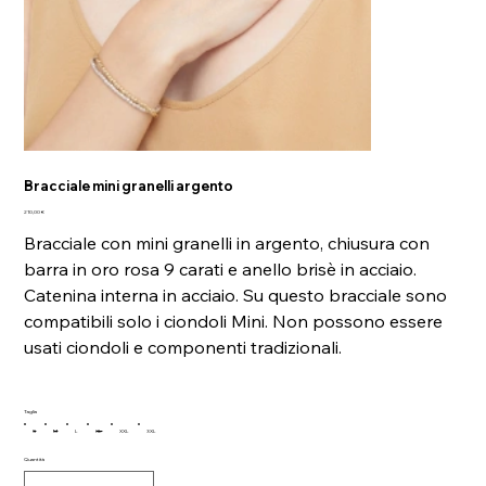
Bracciale mini granelli argento
Prezzo
210,00 €
Bracciale con mini granelli in argento, chiusura con
barra in oro rosa 9 carati e anello brisè in acciaio.
Catenina interna in acciaio. Su questo bracciale sono
compatibili solo i ciondoli Mini. Non possono essere
usati ciondoli e componenti tradizionali.
Taglia
S
M
L
XL
XXL
3XL
Quantità