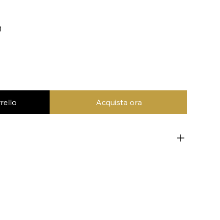
1
rello
Acquista ora