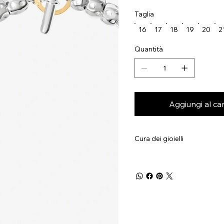
Taglia
16
17
18
19
20
2
Quantità
Aggiungi al car
Cura dei gioielli