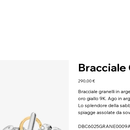
Bracciale 
Prezzo
290,00 €
Bracciale granelli in ar
oro giallo 9K. Ago in ar
Lo splendore della sabbi
spiagge assolate da sov
DBC6025GRANE0009