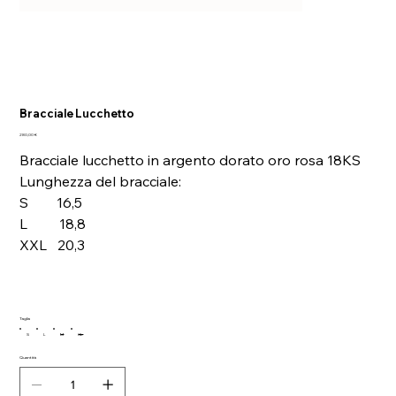
Bracciale Lucchetto
Prezzo
280,00 €
Bracciale lucchetto in argento dorato oro rosa 18KS
Lunghezza del bracciale:
S 16,5
L 18,8
XXL 20,3
Taglia
S
L
M
XL
Quantità