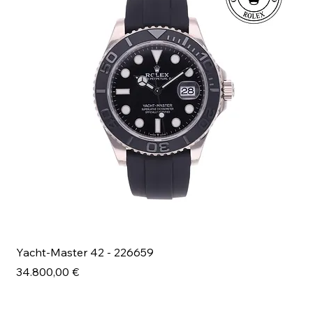
Yacht-Master 42 - 226659
Bl
Prezzo
Pr
34.800,00 €
49