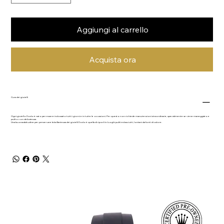
Aggiungi al carrello
Acquista ora
Cura dei gioielli
Ogni gioiello Dodo è nato per essere indossato tutti i giorni e in tutte le occasioni. Per questo non richiede manutenzioni straordinarie, specialmente se viene maneggiato e
pulito con delicatezza.
Una buona abitudine per preservare la brillantezza dei gioielli Dodo è quella di riporli in luoghi puliti ed asciutti, lontani da fonti di calore.