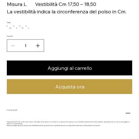
Misura L Vestibilità Cm 17,50 – 18,50
La vestibilità indica la circonferenza del polso in Cm.
Taglia
XS
S
M
L
Quantità
Aggiungi al carrello
Acquista ora
Cura dei gioielli
Ogni gioiello Dodo è nato per essere indossato tutti i giorni e in tutte le occasioni. Per questo non richiede manutenzioni straordinarie, specialmente se viene maneggiato e
pulito con delicatezza.
Una buona abitudine per preservare la brillantezza dei gioielli Dodo è quella di riporli in luoghi puliti ed asciutti, lontani da fonti di calore.