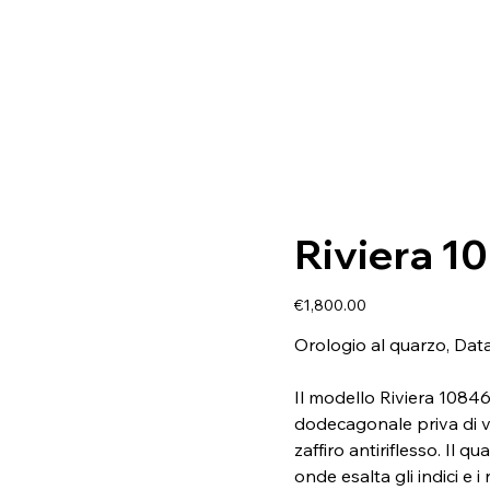
Riviera 1
Price
€1,800.00
Orologio al quarzo, Da
Il modello Riviera 1084
dodecagonale priva di vit
zaffiro antiriflesso. Il q
onde esalta gli indici e 