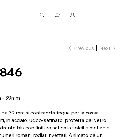
Previous
Next
0846
ta - 39mm
6 da 39 mm si contraddistingue per la cassa
i, in acciaio lucido-satinato, protetta dal vetro
uadrante blu con finitura satinata soleil e motivo a
i numeri romani rodiati rivettati. Animato da un