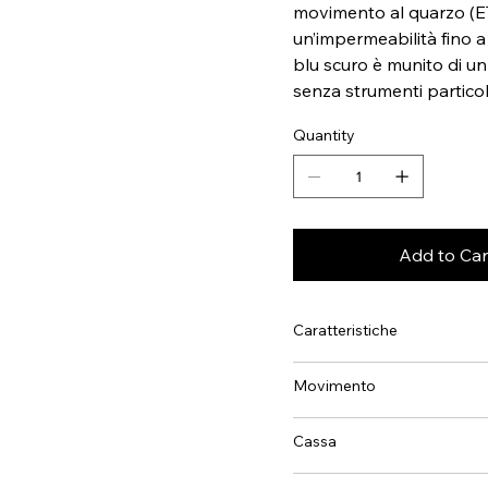
movimento al quarzo (ET
un’impermeabilità fino a 
blu scuro è munito di un
senza strumenti particol
Quantity
Add to Car
Caratteristiche
Movimento
Cassa