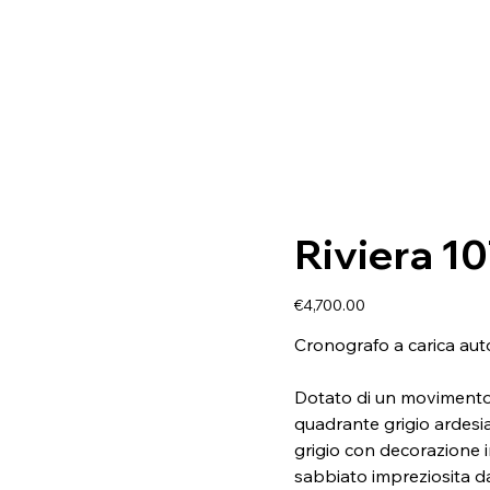
Riviera 1
Price
€4,700.00
Cronografo a carica au
Dotato di un movimento 
quadrante grigio ardesia 
grigio con decorazione in
sabbiato impreziosita d