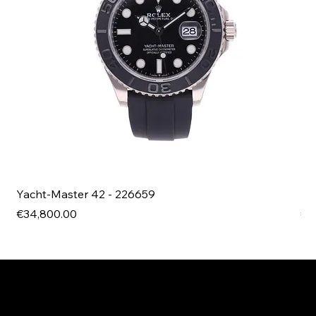
Yacht-Master 42 - 226659
Bl
Price
Pri
€34,800.00
€4