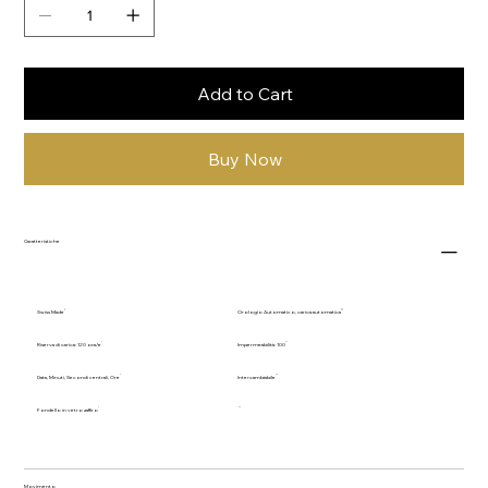
Add to Cart
Buy Now
Caratteristiche
Swiss Made
Orologio Automatico, carica automatica
Riserva di carica: 120 ora/e
Impermeabilità: 100
Data, Minuti, Secondi centrali, Ore
Intercambiabile
Fondello in vetro zaffiro
Movimento