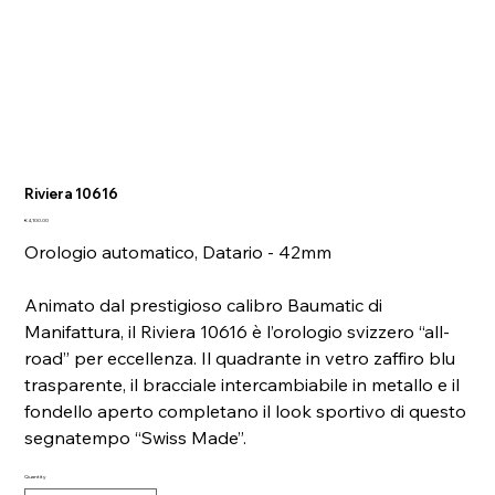
Riviera 10616
Price
€4,100.00
Orologio automatico, Datario - 42mm
Animato dal prestigioso calibro Baumatic di
Manifattura, il Riviera 10616 è l’orologio svizzero “all-
road” per eccellenza. Il quadrante in vetro zaffiro blu
trasparente, il bracciale intercambiabile in metallo e il
fondello aperto completano il look sportivo di questo
segnatempo “Swiss Made”.
Quantity